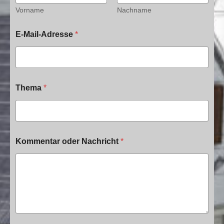
r
i
Vorname
Nachname
c
h
E-Mail-Adresse
*
t
T
h
e
m
a
Thema
*
K
o
m
m
e
Kommentar oder Nachricht
*
n
t
a
r