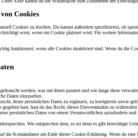
n. Unter AMP kannst du die Schaltfläche zum Zustimmen der Einwilligu
 von Cookies
ell Cookies zu löschen. Du kannst außerdem spezifizieren, ob speziell
achrichtigt wirst, wenn ein Cookie platziert wird. Für weitere Informa
chtig funktioniert, wenn alle Cookies deaktiviert sind. Wenn du die Co
Daten
gebraucht werden, was mit ihnen passiert und wie lange diese verwahr
iche Daten einzusehen.
scht, deine persönlichen Daten zu ergänzen, zu korrigieren sowie gel
 gegeben hast, hast du das Recht, dieses Einverständnis zu widerrufen
 deine persönlichen Daten von einem Verantwortlichen anzufordern und 
dersprechen. Wir entsprechen dem, es sei denn es gibt berechtigte Grün
h auf die Kontaktdaten am Ende dieser Cookie-Erklärung. Wenn du eine